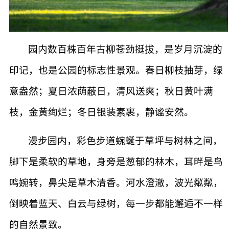
园内数百株百年古柳苍劲挺拔，是岁月沉淀的
印记，也是公园的标志性景观。春日柳枝抽芽，绿
意盎然；夏日浓荫蔽日，清风送爽；秋日黄叶满
枝，金黄绚烂；冬日银装素裹，静谧安然。
漫步园内，彩色步道蜿蜒于草坪与树林之间，
脚下是柔软的草地，身旁是葱郁的林木，耳畔是鸟
鸣婉转，鼻尖是草木清香。河水澄澈，波光粼粼，
倒映着蓝天、白云与绿树，每一步都能邂逅不一样
的自然景致。