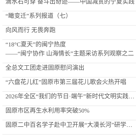
滴水石可穿 奋斗出奇迹——中国减贫的宁夏实践
“瞰变迁”系列报道（七）
向风而行 无畏奔跑
“18°C夏天”的闽宁热度
——“闽宁协作 山海情长”主题采访系列观察之二
全总文工团走进固原慰问演出
“六盘花儿红”固原市第三届花儿歌会火热开唱
2026年全区“我们的节日·端午”新时代文明实践集中示范活动在启幕
固原市区再生水利用率突破50%
固原二中百名学子赴中卫开展“大漠长河”研学实践