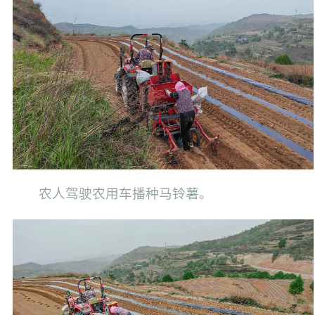
农人驾驶农用车播种马铃薯。