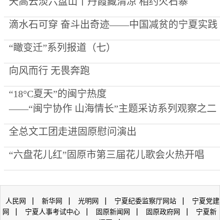
天高云淡六盘山丨丹霞藏清凉 相约火石寨
滴水石可穿 奋斗出奇迹——中国减贫的宁夏实践
“瞰变迁”系列报道（七）
向风而行 无畏奔跑
“18°C夏天”的闽宁热度
——“闽宁协作 山海情长”主题采访系列观察之二
全总文工团走进固原慰问演出
“六盘花儿红”固原市第三届花儿歌会火热开唱
|
|
|
|
人民网
新华网
光明网
宁夏纪委监察厅网站
宁夏党建
|
|
|
|
网
宁夏人事考试中心
固原新闻网
固原政府网
宁夏新