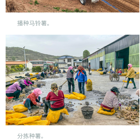
播种马铃薯。
分拣种薯。