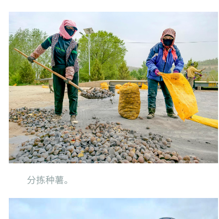
分拣种薯。