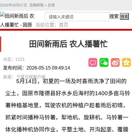
2026年08月07日
投稿邮箱
•
反馈
搜索
搜索
当前位置：
首页
田间新雨后 农人播薯忙
点击：1121
发布时间：2026-05-15 09:49:14
来源： 宁夏日报客户端
5月14日，初夏的一场及时喜雨洗净了田间的
尘土，固原市隆德县好水乡后海村的1400多亩马铃
薯种植基地里，驾驶农机的种植户趁着雨后初晴，
抓紧时间播种马铃薯。犁地机、旋耕机、马铃薯一
体化播种机协同作业，平整土地、开沟起垄、覆膜