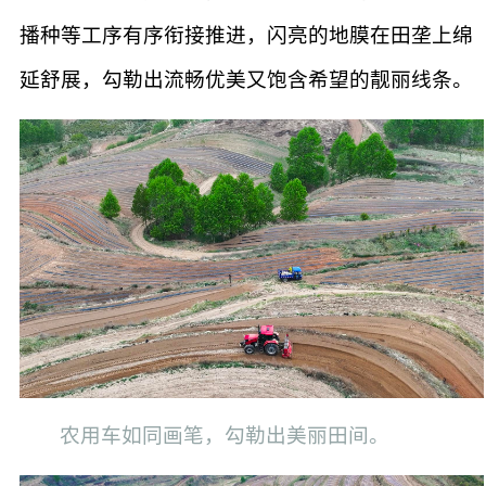
播种等工序有序衔接推进，闪亮的地膜在田垄上绵
延舒展，勾勒出流畅优美又饱含希望的靓丽线条。
农用车如同画笔，勾勒出美丽田间。