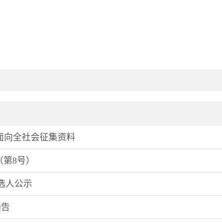
》面向全社会征集资料
（第8号）
选人公示
通告