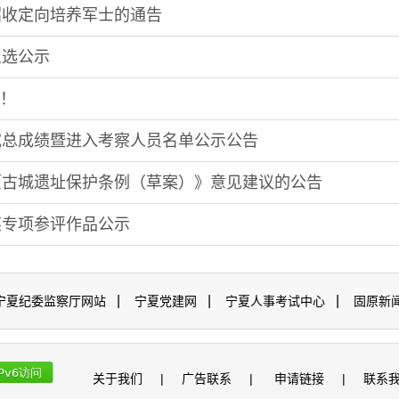
招收定向培养军士的通告
人选公示
人！
考试总成绩暨进入考察人员名单公示公告
原古城遗址保护条例（草案）》意见建议的公告
奖专项参评作品公示
|
|
|
宁夏纪委监察厅网站
宁夏党建网
宁夏人事考试中心
固原新
关于我们
|
广告联系
|
申请链接
|
联系