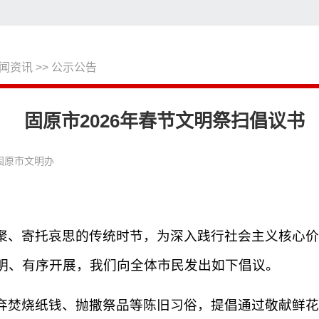
闻资讯
>>
公示公告
搜
固原市2026年春节文明祭扫倡议书
固原市文明办
聚、寄托哀思的传统时节，为深入践行社会主义核心价
明、有序开展，我们向全体市民发出如下倡议。
弃焚烧纸钱、抛撒祭品等陈旧习俗，提倡通过敬献鲜花