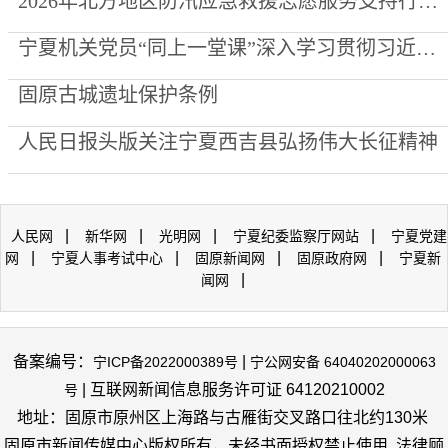
2026年北方地区防汛应急救援志愿服务支持行动走进泾源县
宁夏机关党员“同上一堂课”深入学习贯彻习近平党建思想
固原古城遗址保护条例
人民日报头版关注宁夏西吉县弘扬伟大长征精神
|
|
|
|
人民网
新华网
光明网
宁夏纪委监察厅网站
宁夏党建
|
|
|
|
网
宁夏人事考试中心
固原新闻网
固原政府网
宁夏新
|
闻网
备案编号：
|
宁ICP备2022000389号
宁公网安备 64040202000063
| 互联网新闻信息服务许可证 64120210002
号
地址：固原市原州区上海路与古雁街交叉路口往北约130米
固原市新闻传媒中心版权所有，未经书面授权禁止使用 法律顾