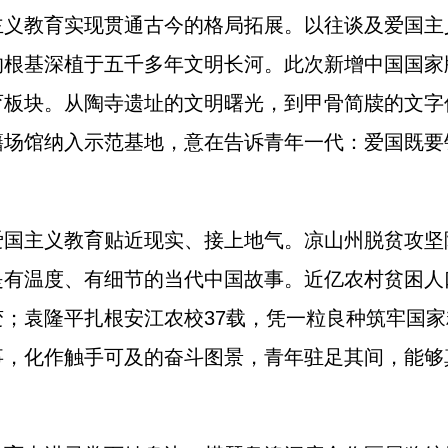
教育实现贯通古今的格局拓展。以往谈及爱国主
的根基深植于五千多年文明长河。此次新增中国国家
育板块。从陶寺遗址的文明曙光，到甲骨简牍的文字
籍场馆纳入示范基地，意在告诉青年一代：爱国既要
主义教育贴近现实、接上地气。凉山州脱贫攻坚
是有温度、有细节的当代中国故事。近亿农村贫困人
；袁隆平扎根安江农校37载，凭一粒良种筑牢国
事，化作触手可及的奋斗图景，青年驻足其间，能够