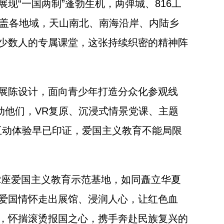
“一国两制”蓬勃生机，两弹城、816工
覆盖各地域，天山南北、南海沿岸、内陆乡
少数人的专属课堂，这张持续织密的精神阵
展陈设计，面向青少年打造分众化参观线
动他们，VR复原、沉浸式情景党课、主题
互动体验早已印证，爱国主义教育不能局限
2座爱国主义教育示范基地，如同矗立华夏
爱国情怀走出展馆、浸润人心，让红色血
，怀揣滚烫报国之心，携手奔赴民族复兴的