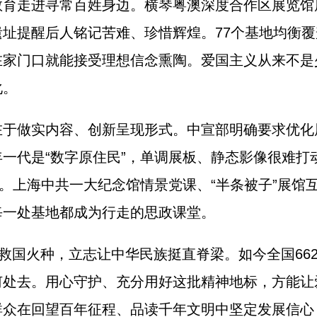
进寻常百姓身边。横琴粤澳深度合作区展览馆展现
址提醒后人铭记苦难、珍惜辉煌。77个基地均衡
在家门口就能接受理想信念熏陶。爱国主义从来不是
化。
做实内容、创新呈现形式。中宣部明确要求优化
一代是“数字原住民”，单调展板、静态影像很难打
来。上海中共一大纪念馆情景党课、“半条被子”展馆
每一处基地都成为行走的思政课堂。
国火种，立志让中华民族挺直脊梁。如今全国66
何处去。用心守护、充分用好这批精神地标，方能让
群众在回望百年征程、品读千年文明中坚定发展信心