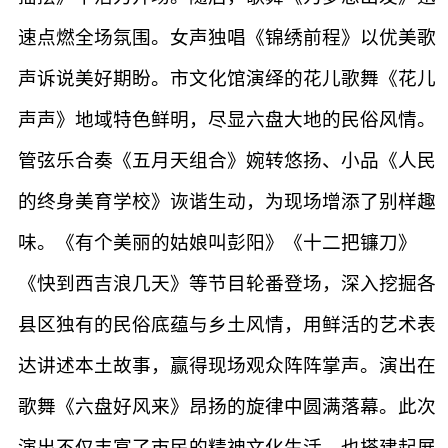
速点燃全场氛围。女声独唱《锦绣前程》以优美歌
声诉说美好期盼。市文化馆演绎的花儿歌舞《花儿
声声》地域特色鲜明，尽显六盘大地的民俗风情。
管弦乐合奏《五月天组合》婉转悠扬、小品《人民
的终身美育学校》诙谐生动，为现场增添了别样趣
味。《有个美丽的姑娘叫彭阳》《十二把镰刀》
《快到西吉浪几天》等节目轮番登场，深入挖掘各
县区独有的民俗底蕴与乡土风情，用鲜活的艺术表
达讲述本土故事，赢得现场观众阵阵掌声。演出在
歌舞《六盘好风来》昂扬的旋律中圆满落幕。此次
演出不仅丰富了市民的精神文化生活，也搭建起展