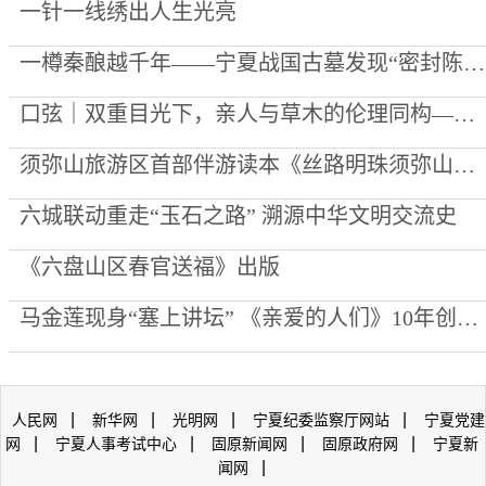
一针一线绣出人生光亮
一樽秦酿越千年——宁夏战国古墓发现“密封陈酿”始末
口弦｜双重目光下，亲人与草木的伦理同构——评李向菊诗集《每一棵草都被深爱过》
须弥山旅游区首部伴游读本《丝路明珠须弥山》出版
六城联动重走“玉石之路” 溯源中华文明交流史
《六盘山区春官送福》出版
马金莲现身“塞上讲坛” 《亲爱的人们》10年创作心路公开
|
|
|
|
人民网
新华网
光明网
宁夏纪委监察厅网站
宁夏党建
|
|
|
|
网
宁夏人事考试中心
固原新闻网
固原政府网
宁夏新
|
闻网