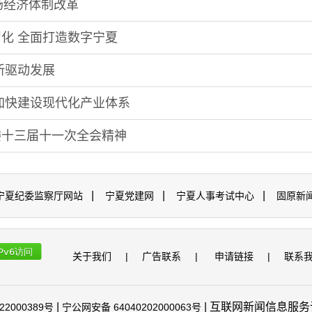
场经济体制改革
会精神
化 全面打造数字宁夏
会精神
新驱动发展
会精神
加快建设现代化产业体系
会精神
委十三届十一次全会精神
|
|
|
宁夏纪委监察厅网站
宁夏党建网
宁夏人事考试中心
固原新
关于我们
|
广告联系
|
申请链接
|
联系
|
| 互联网新闻信息服务许可
22000389号
宁公网安备 64040202000063号