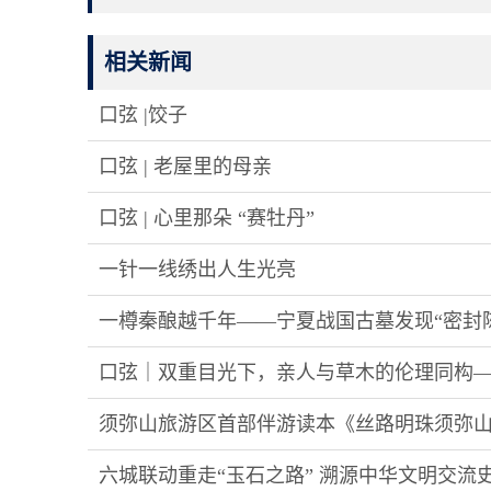
相关新闻
口弦 |饺子
口弦 | 老屋里的母亲
口弦 | 心里那朵 “赛牡丹”
一针一线绣出人生光亮
一樽秦酿越千年——宁夏战国古墓发现“密封
口弦｜双重目光下，亲人与草木的伦理同构
须弥山旅游区首部伴游读本《丝路明珠须弥
六城联动重走“玉石之路” 溯源中华文明交流