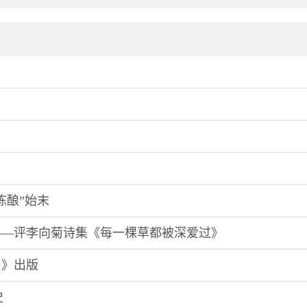
陈酿”始末
——评李向菊诗集《每一棵草都被深爱过》
山》出版
史