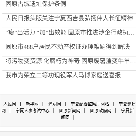
固原古城遗址保护条例
人民日报头版关注宁夏西吉县弘扬伟大长征精神
“瘦”出活力 “加”出效能 固原市推进涉企行政执法提质增效
固原市488户居民不动产权证办理难题得到解决
将污物变资源 化腐朽为神奇 固原废薯渣变牛羊美食
我市为荣立二等功现役军人马博家庭送喜报
|
|
|
|
人民网
新华网
光明网
宁夏纪委监察厅网站
宁夏党建
|
|
|
|
网
宁夏人事考试中心
固原新闻网
固原政府网
宁夏新
|
闻网