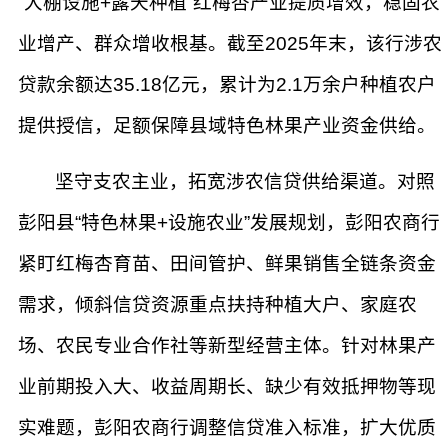
“大棚设施+露天种植”红梅杏产业提质增效，稳固农
业增产、群众增收根基。截至2025年末，该行涉农
贷款余额达35.18亿元，累计为2.1万余户种植农户
提供授信，足额保障县域特色林果产业资金供给。
坚守支农主业，拓宽涉农信贷供给渠道。对照
彭阳县“特色林果+设施农业”发展规划，彭阳农商行
紧盯红梅杏育苗、田间管护、鲜果销售全链条资金
需求，倾斜信贷资源重点扶持种植大户、家庭农
场、农民专业合作社等新型经营主体。针对林果产
业前期投入大、收益周期长、缺少有效抵押物等现
实难题，彭阳农商行调整信贷准入标准，扩大优质