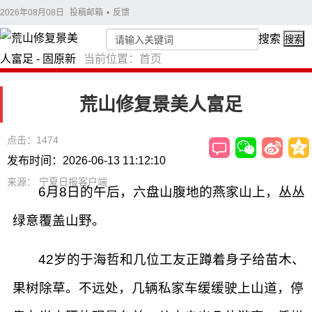
2026年08月08日
投稿邮箱
•
反馈
搜索
搜索
当前位置：
首页
荒山修复景美人富足
点击：1474
发布时间：2026-06-13 11:12:10
来源： 宁夏日报客户端
6月8日的午后，六盘山腹地的燕家山上，丛丛
绿意覆盖山野。
42岁的于海哲和几位工友正蹲着身子给苗木、
果树除草。不远处，几辆私家车缓缓驶上山道，停