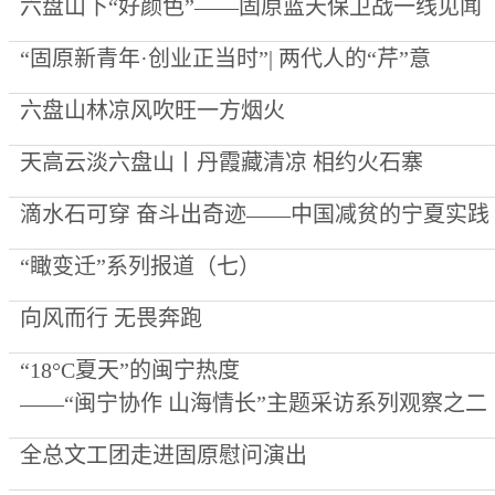
六盘山下“好颜色”——固原蓝天保卫战一线见闻
“固原新青年·创业正当时”| 两代人的“芹”意
六盘山林凉风吹旺一方烟火
天高云淡六盘山丨丹霞藏清凉 相约火石寨
滴水石可穿 奋斗出奇迹——中国减贫的宁夏实践
“瞰变迁”系列报道（七）
向风而行 无畏奔跑
“18°C夏天”的闽宁热度
——“闽宁协作 山海情长”主题采访系列观察之二
全总文工团走进固原慰问演出