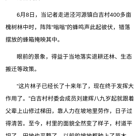
6月8日，当记者走进泾河源镇白吉村400多亩
槐树林中时，阵阵“嗡嗡”的蜂鸣声此起彼伏，错落
摆放的蜂箱掩映其中。
眼前的景象，得益于当地落实退耕还林、生态
搬迁等政策。
“这片林子已经长了十来年了，现在终于发挥大
作用了。”白吉村村委会成员刘建辉八九岁起就跟着
父辈上山修过梯田，靠人力在坡地里劳作，日子过
得清苦。至今，村里的面貌全然变了样子，村道平
坦了，田地也平整了，以前的坡地都种上了苗木，