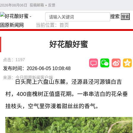
2026年08月06日
投稿邮箱
•
反馈
搜索
搜索
当前位置：
首页
好花酿好蜜
点击：1197
发布时间：2026-06-05 10:08:48
来源：今日固原新闻客户端
日头爬上六盘山东麓，泾源县泾河源镇白吉
村，400亩槐树正值盛花期。一串串洁白的花朵垂
挂枝头，空气里弥漫着甜丝丝的香气。