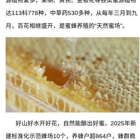
源植物繁多，柴胡、黄芪、金银花等各类蜜源植物
达113科778种，中草药530多种，从每年三月到九
月，百花相继盛开，是蜜蜂养殖的“天然蜜场”。
好山好水开好花，自然能酿出好蜜。2025年新
建标准化示范蜂场10个，养蜂户超864户，蜂群稳