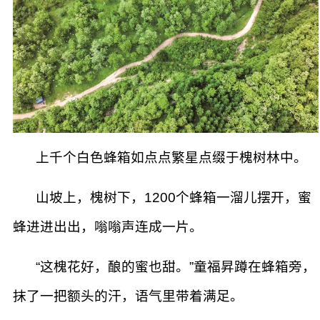
上千个白色蜂箱如点点繁星点缀于槐树林中。
山坡上，槐树下，1200个蜂箱一溜儿摆开，蜜
蜂进进出出，嗡嗡声连成一片。
“这槐花好，酿的蜜也甜。”童福昇蹲在蜂箱旁，
抹了一把额头的汗，语气里带着满足。