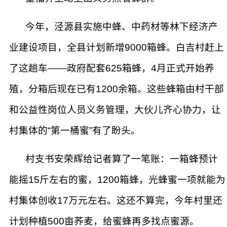
今年，泾源县实施中蜂、中药材等林下经济产
业建设项目，全县计划新增9000箱蜂。白吉村赶上
了这趟车——政府配套625箱蜂，4月正式开始养
殖，分箱后现在已有1200余箱。这些蜂箱由村干部
和公益性岗位人员义务管理，大伙儿齐心协力，让
村集体的“第一桶蜜”有了盼头。
村支书安荣辉给记者算了一笔账：一箱蜂预计
能摇15斤左右的蜜，1200箱蜂，光蜂蜜一项就能为
村集体创收17万元左右。这还不算完，今年村里还
计划种植500亩荞麦，给蜜蜂再多找点蜜源。