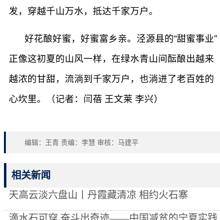
发，穿越千山万水，抵达千家万户。
好花酿好蜜，好蜜富乡亲。泾源县的“甜蜜事业”
正像这初夏的山风一样，在绿水青山间酝酿出越来
越浓的甘甜，流淌到千家万户，也淌进了老百姓的
心坎里。（记者：闫蓓 王文莱 李兴）
编辑：王青 责编：李慧 审核：马建平
相关新闻
天高云淡六盘山丨丹霞藏清凉 相约火石寨
滴水石可穿 奋斗出奇迹——中国减贫的宁夏实践