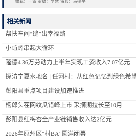
编辑：王青 责编：李慧 审核：马建平
相关新闻
帮扶车间“缝”出幸福路
小蚯蚓串起大循环
隆德4.36万劳动力上半年实现工资收入7.07亿元
探访宁夏水地名 | 任河村：从红色记忆到绿色希
彭阳县重点项目建设加速推进
杨郎头茬网纹瓜错峰上市 采摘期拉长至10月
彭阳县红梅杏全产业链销售收入达2亿元
2026年原州区“村BA”圆满闭幕