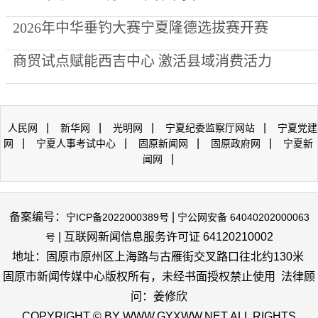
2026年中华垂钓大赛宁夏隆德选拔赛开赛
商贸试点赋能西吉中心 激活县域消费活力
|
|
|
|
人民网
新华网
光明网
宁夏纪委监察厅网站
宁夏党建
|
|
|
|
网
宁夏人事考试中心
固原新闻网
固原政府网
宁夏新
|
闻网
备案编号：
|
宁ICP备2022000389号
宁公网安备 64040202000063
| 互联网新闻信息服务许可证 64120210002
号
地址：固原市原州区上海路与古雁街交叉路口往北约130米
固原市新闻传媒中心版权所有，未经书面授权禁止使用 法律顾
问：姜修欣
COPYRIGHT © BY WWW.GYXWW.NET ALL RIGHTS