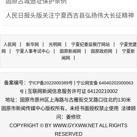
固原古城遗址保护条例
人民日报头版关注宁夏西吉县弘扬伟大长征精神
|
|
|
|
人民网
新华网
光明网
宁夏纪委监察厅网站
宁夏党建
|
|
|
|
网
宁夏人事考试中心
固原新闻网
固原政府网
宁夏新
|
闻网
备案编号：
|
宁ICP备2022000389号
宁公网安备 64040202000063
| 互联网新闻信息服务许可证 64120210002
号
地址：固原市原州区上海路与古雁街交叉路口往北约130米
固原市新闻传媒中心版权所有，未经书面授权禁止使用 法律顾
问：姜修欣
COPYRIGHT © BY WWW.GYXWW.NET ALL RIGHTS
RESERVED