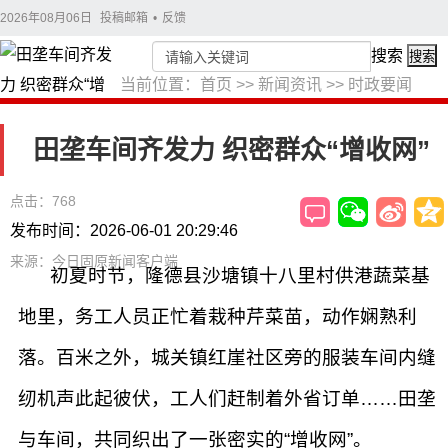
2026年08月06日
投稿邮箱
•
反馈
搜索
搜索
当前位置：
首页
>>
新闻资讯
>>
时政要闻
田垄车间齐发力 织密群众“增收网”
点击：768
发布时间：2026-06-01 20:29:46
来源：今日固原新闻客户端
初夏时节，隆德县沙塘镇十八里村供港蔬菜基
地里，务工人员正忙着栽种芹菜苗，动作娴熟利
落。百米之外，城关镇红崖社区旁的服装车间内缝
纫机声此起彼伏，工人们赶制着外省订单……田垄
与车间，共同织出了一张密实的“增收网”。