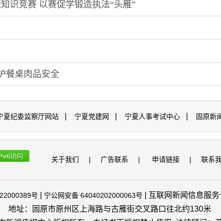
知识竞赛 以赛促学锻造执法“头雁”
守护餐桌肉品安全
|
|
|
宁夏纪委监察厅网站
宁夏党建网
宁夏人事考试中心
固原新
关于我们
|
广告联系
|
申请链接
|
联系
|
| 互联网新闻信息服务许可
22000389号
宁公网安备 64040202000063号
地址：固原市原州区上海路与古雁街交叉路口往北约130米