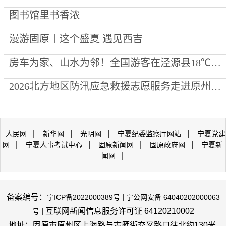
图书馆里书香浓
漫游固原丨这个盛夏 遇见西吉
房车为家、山水为邻！全国游客在泾源县18℃的清凉里“慢下来”
2026北方地区防汛应急救援志愿服务走进原州区宋家巷社区
|
|
|
|
人民网
新华网
光明网
宁夏纪委监察厅网站
宁夏党建
|
|
|
|
网
宁夏人事考试中心
固原新闻网
固原政府网
宁夏新
|
闻网
备案编号：
|
宁ICP备2022000389号
宁公网安备 64040202000063
| 互联网新闻信息服务许可证 64120210002
号
地址：固原市原州区上海路与古雁街交叉路口往北约130米