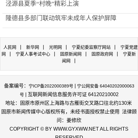
泾源县夏季“村晚”精彩上演
隆德县多部门联动筑牢未成年人保护屏障
|
|
|
|
人民网
新华网
光明网
宁夏纪委监察厅网站
宁夏党建
|
|
|
|
网
宁夏人事考试中心
固原新闻网
固原政府网
宁夏新
|
闻网
备案编号：
|
宁ICP备2022000389号
宁公网安备 64040202000063
| 互联网新闻信息服务许可证 64120210002
号
地址：固原市原州区上海路与古雁街交叉路口往北约130米
固原市新闻传媒中心版权所有，未经书面授权禁止使用 法律顾
问：姜修欣
COPYRIGHT © BY WWW.GYXWW.NET ALL RIGHTS
RESERVED