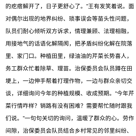
的疙瘩解开了，日子更舒心了。”王有发笑着说。面
对偶尔出现的地界纠纷、琐事误会等苗头性问题，
队员们耐心倾听双方诉求，情理兼顾、法理相融，
用接地气的话语化解隔阂，把矛盾纠纷化解在院落
里、家门口。种植田里，绿油油的芹菜长势喜人，
务工群众忙着除草、理苗。治保委员会队员蹲在田
埂上，一边伸手帮着打理作物，一边与群众亲切交
谈，详细询问今年的种植规模、收成预期。“今年芹
菜行情咋样？销路有没有困难？需要帮忙随时跟我
们说。”一句句关切的询问，温暖了群众的心。劳作
间隙，治保委员会队员结合乡村常见的邻里纠纷、