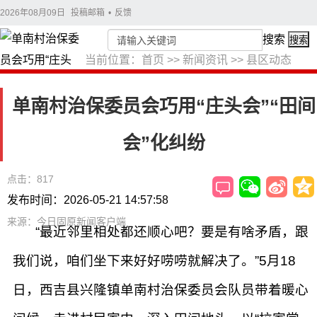
2026年08月09日
投稿邮箱
•
反馈
搜索
搜索
当前位置：
首页
>>
新闻资讯
>>
县区动态
单南村治保委员会巧用“庄头会”“田间
会”化纠纷
点击：817
发布时间：2026-05-21 14:57:58
来源：今日固原新闻客户端
“最近邻里相处都还顺心吧？要是有啥矛盾，跟
我们说，咱们坐下来好好唠唠就解决了。”5月18
日，西吉县兴隆镇单南村治保委员会队员带着暖心