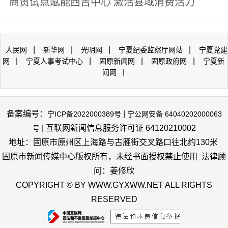
商贸试点赋能西吉中心 激活县域消费活力
|
|
|
|
人民网
新华网
光明网
宁夏纪委监察厅网站
宁夏党建
|
|
|
|
网
宁夏人事考试中心
固原新闻网
固原政府网
宁夏新
|
闻网
备案编号：
|
宁ICP备2022000389号
宁公网安备 64040202000063
| 互联网新闻信息服务许可证 64120210002
号
地址：固原市原州区上海路与古雁街交叉路口往北约130米
固原市新闻传媒中心版权所有，未经书面授权禁止使用 法律顾
问：姜修欣
COPYRIGHT © BY WWW.GYXWW.NET ALL RIGHTS
RESERVED