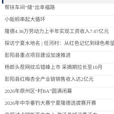
帮扶车间“缝”出幸福路
小蚯蚓串起大循环
隆德4.36万劳动力上半年实现工资收入7.07亿元
探访宁夏水地名 | 任河村：从红色记忆到绿色希
彭阳县重点项目建设加速推进
杨郎头茬网纹瓜错峰上市 采摘期拉长至10月
彭阳县红梅杏全产业链销售收入达2亿元
2026年原州区“村BA”圆满闭幕
2026年中华垂钓大赛宁夏隆德选拔赛开赛