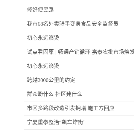
固原吴庄村连续19年“飞”出近百只“金凤凰”
修好便民路
我市68名外卖骑手变身食品安全监督员
初心永远滚烫
试点看固原 | 畅通产销循环 嘉泰农批市场焕
初心永远滚烫
跨越2000公里的约定
——中国商飞公司定点帮扶西吉县纪实
群众盼什么 社区建什么
固原市问需于民绘就27张“生活地图”
市区多路段改造引发拥堵 施工方回应
宁夏重拳整治“飙车炸街”
查处违法行为1367起 多人被拘