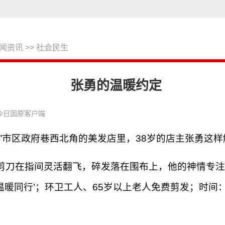
闻资讯
>>
社会民生
搜
张勇的温暖约定
今日固原客户端
”市区政府巷西北角的美发店里，38岁的店主张勇这
剪刀在指间灵活翻飞，碎发落在围布上，他的神情专注
·温暖同行’；环卫工人、65岁以上老人免费剪发；时间