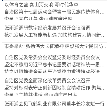
以体育之盛 奏山河交响 写时代华章
自治区第十七届运动会暨第十届民族传统体育运动会开幕
李邑飞宣布开幕 张雨浦陈雍出席
张雨浦调研数字经济发展并召开会议强调
抢抓发展人工智能新机遇 加快构建算力协同新格局
市委举办“弘扬伟大长征精神 建设强大全民国防”专题报告会暨全市领
自治区党委常委会会议暨党委财经委员会会议召开
坚定不移用习近平总书记重要讲话精神统一思想和行动
持之以恒推进全面从严治党稳中求进推动经济持续向新向优向好发展
李邑飞主持并讲话
自治区党委全面深化改革委员会会议召开
坚持对标对表守正创新因地制宜精耕细作 聚焦增动力添活力推动进一步全面深化改革走深走实
李邑飞主持并讲话 张雨浦庄严出席
张雨浦会见飞鹤乳业有限公司董事长冷友斌一行