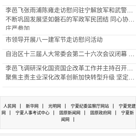
李邑飞张雨浦陈雍走访慰问驻宁解放军和武警部队官兵
不断巩固发展坚如磐石的军政军民团结 同心协力续写鱼水深情新篇章加快建设美丽新宁夏
庄严参加
市领导开展八一建军节走访慰问活动
自治区十三届人大常委会第二十六次会议闭幕 李邑飞主持并讲话
李邑飞调研深化国资国企改革工作并主持召开座谈会
聚焦主责主业深化改革创新加快转型升级 坚定不移推动国资国企做强做优做大
|
|
|
|
人民网
新华网
光明网
宁夏纪委监察厅网站
宁夏党建
|
|
|
|
网
宁夏人事考试中心
固原新闻网
固原政府网
宁夏新
|
闻网