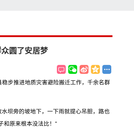
索
搜索
群众圆了安居梦
阳县稳步推进地质灾害避险搬迁工作，千余名群
放水坝旁的坡地下，一下雨就提心吊胆，路也
子和原来根本没法比！”