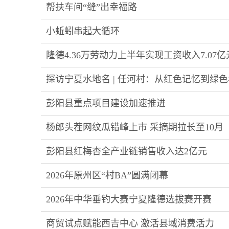
帮扶车间“缝”出幸福路
小蚯蚓串起大循环
隆德4.36万劳动力上半年实现工资收入7.07亿
探访宁夏水地名 | 任河村：从红色记忆到绿
彭阳县重点项目建设加速推进
杨郎头茬网纹瓜错峰上市 采摘期拉长至10月
彭阳县红梅杏全产业链销售收入达2亿元
2026年原州区“村BA”圆满闭幕
2026年中华垂钓大赛宁夏隆德选拔赛开赛
商贸试点赋能西吉中心 激活县域消费活力