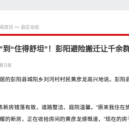
闻资讯
>>
县区动态
搜
”到“住得舒坦”！彭阳避险搬迁让千余
夏日报
入新居的彭阳县城阳乡刘河村村民黄彦龙高兴地说。彭
栋新房错落有致，道路整洁、庭院温馨。“原来我住在
暖的新房，正在收拾房间的黄彦龙感慨道，“现在的房