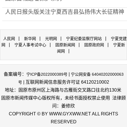
人民日报头版关注宁夏西吉县弘扬伟大长征精神
|
|
|
|
人民网
新华网
光明网
宁夏纪委监察厅网站
宁夏党建
|
|
|
|
网
宁夏人事考试中心
固原新闻网
固原政府网
宁夏新
|
闻网
备案编号：
|
宁ICP备2022000389号
宁公网安备 64040202000063
| 互联网新闻信息服务许可证 64120210002
号
地址：固原市原州区上海路与古雁街交叉路口往北约130米
固原市新闻传媒中心版权所有，未经书面授权禁止使用 法律顾
问：姜修欣
COPYRIGHT © BY WWW.GYXWW.NET ALL RIGHTS
RESERVED