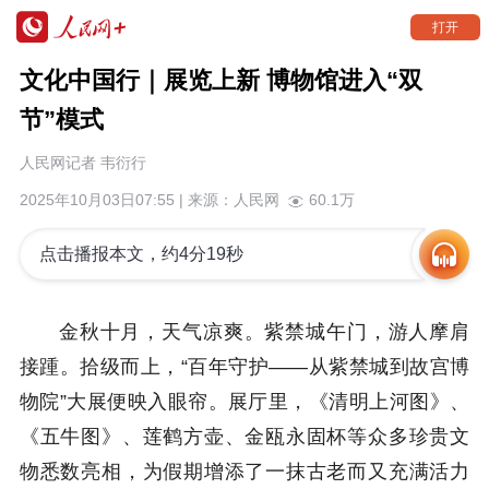
打开
文化中国行｜展览上新 博物馆进入“双
节”模式
人民网记者 韦衍行
2025年10月03日07:55 | 来源：
人民网
60.1万
点击播报本文，约4分19秒
金秋十月，天气凉爽。紫禁城午门，游人摩肩
接踵。拾级而上，“百年守护——从紫禁城到故宫博
物院”大展便映入眼帘。展厅里，《清明上河图》、
《五牛图》、莲鹤方壶、金瓯永固杯等众多珍贵文
物悉数亮相，为假期增添了一抹古老而又充满活力