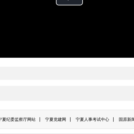
P
l
a
y
V
i
d
e
|
|
|
宁夏纪委监察厅网站
宁夏党建网
宁夏人事考试中心
固原新
o