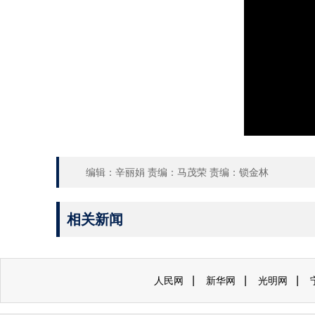
编辑：辛丽娟 责编：马茂荣 责编：锁金林
相关新闻
|
|
|
人民网
新华网
光明网