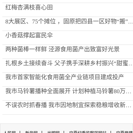
红梅杏满枝喜心田
8大展区、75个摊位 ，固原把四县一区好物“搬”到了
小香菇撑起富民伞
两种菌棒一样鲜 泾源食用菌产出致富好光景
扎根乡土接续奋斗 父子携手深耕乡村振兴“
我市首家智能化食用菌全产业链项目建成投产
我市马铃薯播种全面展开 计划种植马铃薯80万亩 全产业链产值预计60亿元
不误农时抓春播 我市因地制宜探索稳粮增收新路径
|
|
|
|