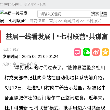
2026年08月08日
投稿邮箱
•
反馈
搜索
搜索
当前位置：
首页
>>
新闻资讯
>>
乡村振兴
基层一线看发展丨“七村联营”共谋富
点击：917
发布时间：2025-06-21 09:01:24
来源：今日固原客户端
“单打独斗的时代过去了。”隆德县温堡乡杜川
村党支部书记杜向荣站在自动化喂料系统前介绍。
6月12日，走进杜川村肉牛养殖示范园，标准化牛
舍里膘肥体壮的西门塔尔牛正悠闲进食。近年来，
杜川村创新“七村联营”模式，携手周边六村共建现