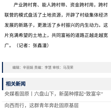
产业跨村育、能人跨村带、资金跨村用，跨村
联营的模式盘活了土地资源，开辟了村级集体经济
发展的新路子，更激活了乡村振兴的内生动力。这
片充满希望的土地上，共同富裕的道路正越走越宽
广。（记者：张鑫潼）
编辑：辛丽娟 责编：李慧 审核：马茂荣
相关新闻
央媒看固原丨六盘山下，新菌种撑起“致富伞”
向西而行，这群青年奔赴固原基层