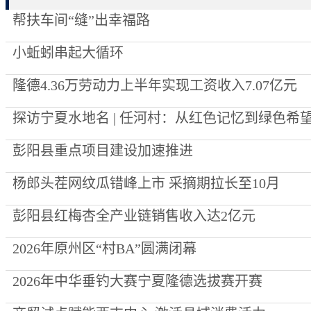
帮扶车间“缝”出幸福路
小蚯蚓串起大循环
隆德4.36万劳动力上半年实现工资收入7.07亿元
探访宁夏水地名 | 任河村：从红色记忆到绿色希
彭阳县重点项目建设加速推进
杨郎头茬网纹瓜错峰上市 采摘期拉长至10月
彭阳县红梅杏全产业链销售收入达2亿元
2026年原州区“村BA”圆满闭幕
2026年中华垂钓大赛宁夏隆德选拔赛开赛