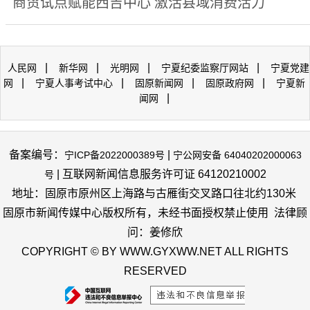
商贸试点赋能西吉中心 激活县域消费活力
|
|
|
|
人民网
新华网
光明网
宁夏纪委监察厅网站
宁夏党建
|
|
|
|
网
宁夏人事考试中心
固原新闻网
固原政府网
宁夏新
|
闻网
备案编号：
|
宁ICP备2022000389号
宁公网安备 64040202000063
| 互联网新闻信息服务许可证 64120210002
号
地址：固原市原州区上海路与古雁街交叉路口往北约130米
固原市新闻传媒中心版权所有，未经书面授权禁止使用 法律顾
问：姜修欣
COPYRIGHT © BY WWW.GYXWW.NET ALL RIGHTS
RESERVED