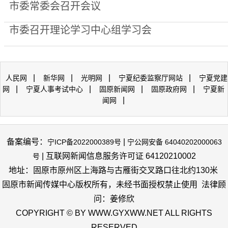
市委常委会召开会议
市委召开理论学习中心组学习会
|
|
|
|
人民网
新华网
光明网
宁夏纪委监察厅网站
宁夏党建
|
|
|
|
网
宁夏人事考试中心
固原新闻网
固原政府网
宁夏新
|
闻网
备案编号：
|
宁ICP备2022000389号
宁公网安备 64040202000063
| 互联网新闻信息服务许可证 64120210002
号
地址：固原市原州区上海路与古雁街交叉路口往北约130米
固原市新闻传媒中心版权所有，未经书面授权禁止使用 法律顾
问：姜修欣
COPYRIGHT © BY WWW.GYXWW.NET ALL RIGHTS
RESERVED